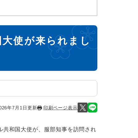
国大使が来られまし
026年7月1日更新
印刷ページ表示
ル共和国大使が、服部知事を訪問され