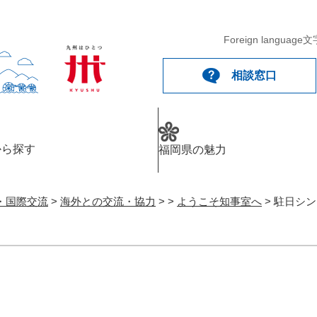
Foreign language
文
相談窓口
から探す
福岡県の魅力
・国際交流
>
海外との交流・協力
>
>
ようこそ知事室へ
>
駐日シン