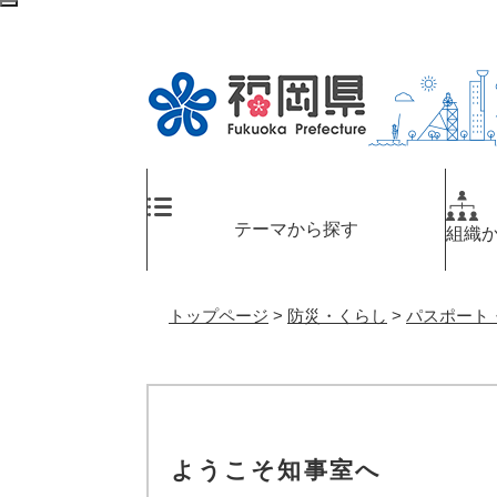
ペ
メ
検
ー
ニ
索
ジ
ュ
エ
の
ー
リ
先
を
ア
頭
飛
へ
で
ば
す
し
。
て
テーマから探す
組織
本
文
へ
トップページ
>
防災・くらし
>
パスポート
ようこそ知事室へ