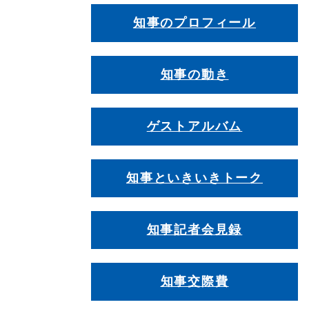
知事のプロフィール
知事の動き
ゲストアルバム
知事といきいきトーク
知事記者会見録
知事交際費