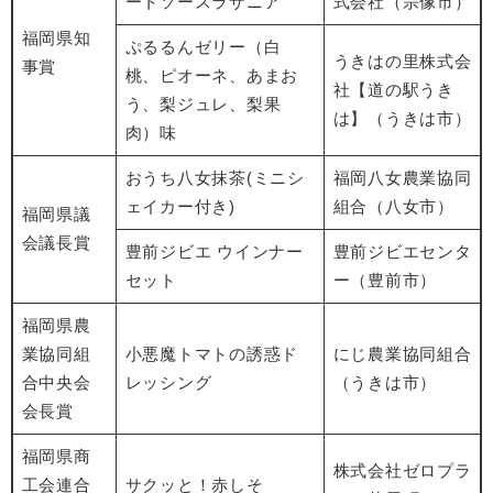
ートソースラザニア
式会社（宗像市）
福岡県知
ぷるるんゼリー（白
うきはの里株式会
事賞
桃、ピオーネ、あまお
社【道の駅うき
う、梨ジュレ、梨果
は】（うきは市）
肉）味
おうち八女抹茶(ミニシ
福岡八女農業協同
ェイカー付き)
組合（八女市）
福岡県議
会議長賞
豊前ジビエ ウインナー
豊前ジビエセンタ
セット
ー（豊前市）
福岡県農
業協同組
小悪魔トマトの誘惑ド
にじ農業協同組合
合中央会
レッシング
（うきは市）
会長賞
福岡県商
株式会社ゼロプラ
工会連合
サクッと！赤しそ