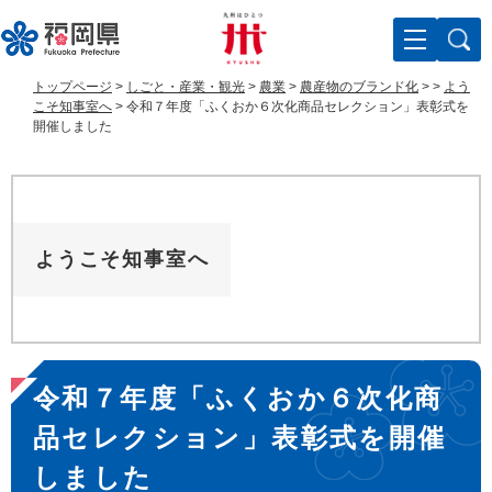
ペ
メ
ー
ニ
ジ
ュ
の
ー
トップページ
>
しごと・産業・観光
>
農業
>
農産物のブランド化
>
>
よう
先
を
こそ知事室へ
>
令和７年度「ふくおか６次化商品セレクション」表彰式を
頭
飛
開催しました
で
ば
す
し
。
て
本
文
ようこそ知事室へ
へ
本
令和７年度「ふくおか６次化商
文
品セレクション」表彰式を開催
しました