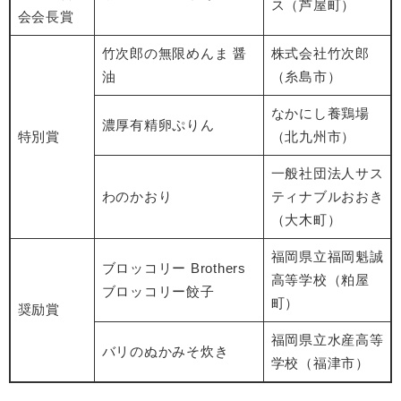
ス（芦屋町）
会会長賞
竹次郎の無限めんま 醤
株式会社竹次郎
油
（糸島市）
なかにし養鶏場
濃厚有精卵ぷりん
特別賞
（北九州市）
一般社団法人サス
わのかおり
ティナブルおおき
（大木町）​
福岡県立福岡魁誠
ブロッコリー Brothers
高等学校（粕屋
ブロッコリー餃子
町）
奨励賞
福岡県立水産高等
バリのぬかみそ炊き
学校（福津市）