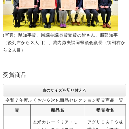
(写真）県知事賞、県議会議長賞受賞の皆さん、服部知事
（後列左から３人目）、藏内勇夫福岡県議会議長（後列右か
ら２人目）
受賞商品
表のサイズを切り替える
令和７年度ふくおか６次化商品セレクション受賞商品一覧
賞
商品名
受賞者名
玄米カレードリア・ミ
アグリＣＡＴＳ株