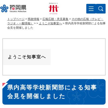
ペ
メ
ー
ニ
ジ
ュ
の
ー
トップページ
>
県政情報
>
広報広聴・意見募集
>
その他の広報（テレビ・
先
を
ラジオ・一般情報）
>
>
ようこそ知事室へ
>
県内高等学校新聞部による知事
頭
飛
会見を開催しました
で
ば
す
し
。
て
本
文
ようこそ知事室へ
へ
本
県内高等学校新聞部による知事
文
会見を開催しました