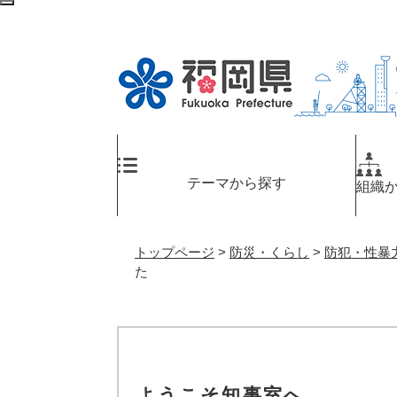
ペ
メ
検
ー
ニ
索
ジ
ュ
エ
の
ー
リ
先
を
ア
頭
飛
へ
で
ば
す
し
。
て
テーマから探す
組織
本
文
へ
トップページ
>
防災・くらし
>
防犯・性暴
た
ようこそ知事室へ