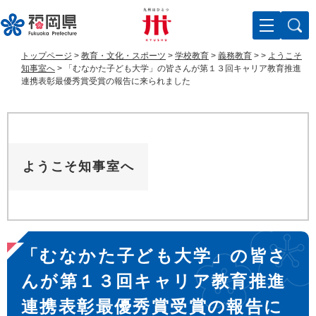
ペ
メ
ー
ニ
ジ
ュ
の
ー
トップページ
>
教育・文化・スポーツ
>
学校教育
>
義務教育
>
>
ようこそ
先
を
知事室へ
>
「むなかた子ども大学」の皆さんが第１３回キャリア教育推進
頭
飛
連携表彰最優秀賞受賞の報告に来られました
で
ば
す
し
。
て
本
文
ようこそ知事室へ
へ
本
「むなかた子ども大学」の皆さ
文
んが第１３回キャリア教育推進
連携表彰最優秀賞受賞の報告に