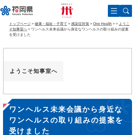
ペ
メ
ー
ニ
ジ
ュ
の
ー
トップページ
>
健康・福祉・子育て
>
感染症対策
>
One Health
>
>
ようこ
先
を
そ知事室へ
>
ワンヘルス未来会議から身近なワンヘルスの取り組みの提案
頭
飛
を受けました
で
ば
す
し
。
て
本
文
ようこそ知事室へ
へ
本
ワンヘルス未来会議から身近な
文
ワンヘルスの取り組みの提案を
受けました