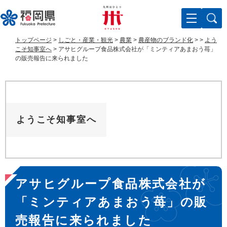
ペ
メ
ー
ニ
ジ
ュ
の
ー
トップページ
>
しごと・産業・観光
>
農業
>
農産物のブランド化
>
>
よう
先
を
こそ知事室へ
>
アサヒグループ食品株式会社が「ミンティアあまおう苺」
頭
飛
の販売報告に来られました
で
ば
す
し
。
て
本
文
ようこそ知事室へ
へ
本
アサヒグループ食品株式会社が
文
「ミンティアあまおう苺」の販
売報告に来られました