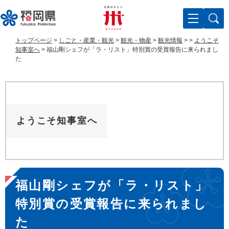
ペ
メ
ー
ニ
ジ
ュ
の
ー
トップページ
>
しごと・産業・観光
>
観光・物産
>
観光情報
>
>
ようこそ
先
を
知事室へ
>
福山剛シェフが「ラ・リスト」特別賞の受賞報告に来られまし
頭
飛
た
で
ば
す
し
。
て
本
文
ようこそ知事室へ
へ
本
福山剛シェフが「ラ・リスト」
文
特別賞の受賞報告に来られまし
た