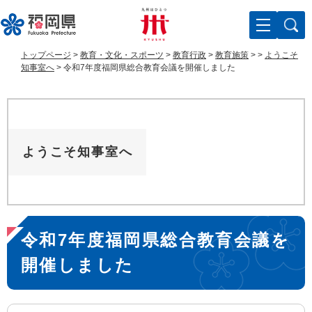
ペ
メ
ー
ニ
ジ
ュ
の
ー
トップページ
>
教育・文化・スポーツ
>
教育行政
>
教育施策
>
>
ようこそ
先
を
知事室へ
>
令和7年度福岡県総合教育会議を開催しました
頭
飛
で
ば
す
し
。
て
本
ようこそ知事室へ
文
へ
本
令和7年度福岡県総合教育会議を
文
開催しました