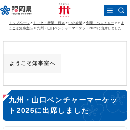
ペ
メ
ー
ニ
ジ
ュ
の
ー
トップページ
>
しごと・産業・観光
>
中小企業
>
創業、ベンチャー
>
>
よ
先
を
うこそ知事室へ
>
九州・山口ベンチャーマーケット2025に出席しました
頭
飛
で
ば
す
し
。
て
本
ようこそ知事室へ
文
へ
本
九州・山口ベンチャーマーケッ
文
ト2025に出席しました