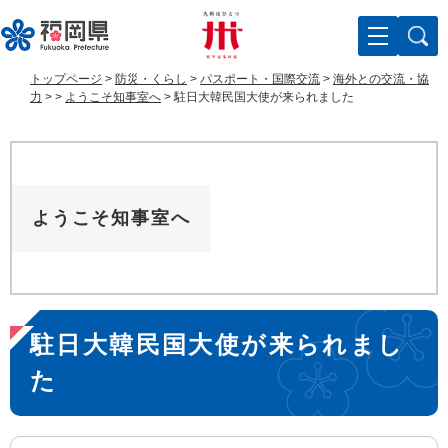
ペ
メ
ー
ニ
ジ
ュ
の
ー
トップページ
>
防災・くらし
>
パスポート・国際交流
>
海外との交流・協
先
を
力
>
>
ようこそ知事室へ
>
駐日大韓民国大使が来られました
頭
飛
で
ば
す
し
。
て
本
ようこそ知事室へ
文
へ
本
駐日大韓民国大使が来られまし
文
た