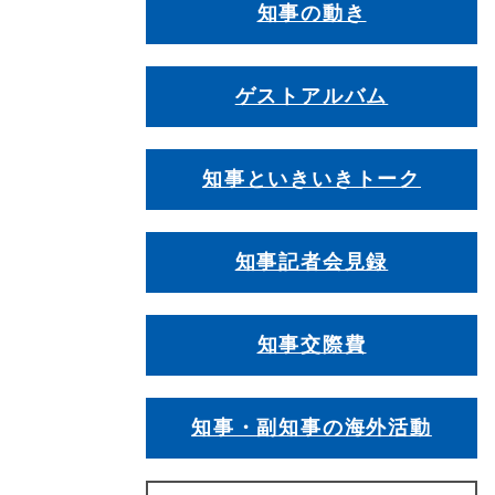
知事の動き
ゲストアルバム
知事といきいきトーク
知事記者会見録
知事交際費
知事・副知事の海外活動