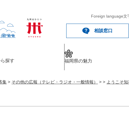
Foreign language
文
相談窓口
から探す
福岡県の魅力
募集
>
その他の広報（テレビ・ラジオ・一般情報）
>
>
ようこそ知