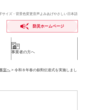
字サイズ・背景色変更
音声よみあげ
やさしい日本語
防災ホームページ
事業者の方へ
事室へ
>
令和８年春の叙勲伝達式を実施しまし