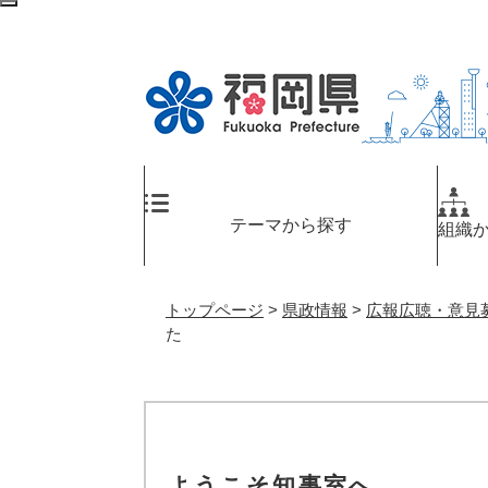
ペ
メ
検
ー
ニ
索
ジ
ュ
エ
の
ー
リ
先
を
ア
頭
飛
へ
で
ば
す
し
。
て
テーマから探す
組織
本
文
へ
トップページ
>
県政情報
>
広報広聴・意見
た
ようこそ知事室へ