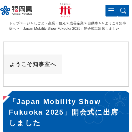
ペ
メ
ー
ニ
ジ
ュ
の
ー
トップページ
>
しごと・産業・観光
>
成長産業
>
自動車
>
>
ようこそ知事
先
を
室へ
>
「Japan Mobility Show Fukuoka 2025」開会式に出席しました
頭
飛
で
ば
す
し
。
て
本
ようこそ知事室へ
文
へ
本
「Japan Mobility Show
文
Fukuoka 2025」開会式に出席
しました