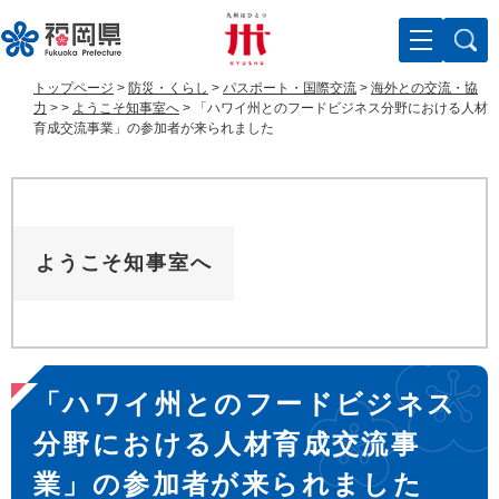
ペ
メ
ー
ニ
ジ
ュ
の
ー
トップページ
>
防災・くらし
>
パスポート・国際交流
>
海外との交流・協
先
を
力
>
>
ようこそ知事室へ
>
「ハワイ州とのフードビジネス分野における人材
頭
飛
育成交流事業」の参加者が来られました
で
ば
す
し
。
て
本
文
ようこそ知事室へ
へ
本
「ハワイ州とのフードビジネス
文
分野における人材育成交流事
業」の参加者が来られました