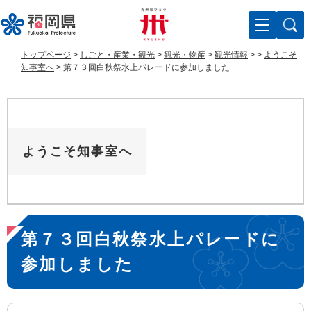
ペ
メ
ー
ニ
ジ
ュ
の
ー
トップページ
>
しごと・産業・観光
>
観光・物産
>
観光情報
>
>
ようこそ
先
を
知事室へ
>
第７３回白秋祭水上パレードに参加しました
頭
飛
で
ば
す
し
。
て
本
ようこそ知事室へ
文
へ
本
第７３回白秋祭水上パレードに
文
参加しました