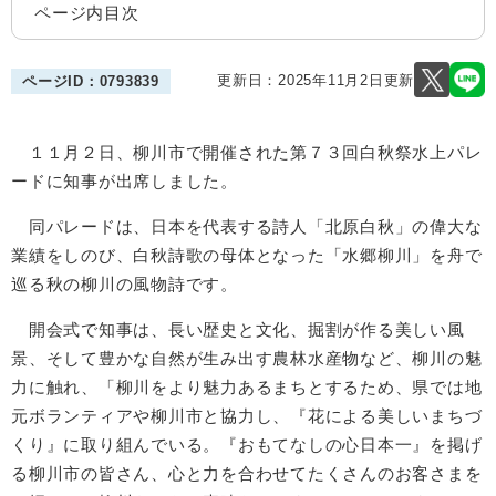
ページ内目次
更新日：2025年11月2日更新
ページID：0793839
１１月２日、柳川市で開催された第７３回白秋祭水上パレ
ードに知事が出席しました。
同パレードは、日本を代表する詩人「北原白秋」の偉大な
業績をしのび、白秋詩歌の母体となった「水郷柳川」を舟で
巡る秋の柳川の風物詩です。
開会式で知事は、長い歴史と文化、掘割が作る美しい風
景、そして豊かな自然が生み出す農林水産物など、柳川の魅
力に触れ、「柳川をより魅力あるまちとするため、県では地
元ボランティアや柳川市と協力し、『花による美しいまちづ
くり』に取り組んでいる。『おもてなしの心日本一』を掲げ
る柳川市の皆さん、心と力を合わせてたくさんのお客さまを