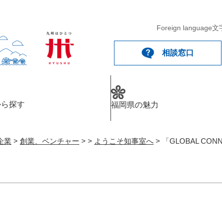
Foreign language
文
相談窓口
から探す
福岡県の魅力
企業
>
創業、ベンチャー
>
>
ようこそ知事室へ
>
「GLOBAL CO