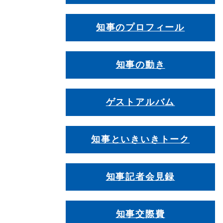
知事のプロフィール
知事の動き
ゲストアルバム
知事といきいきトーク
知事記者会見録
知事交際費