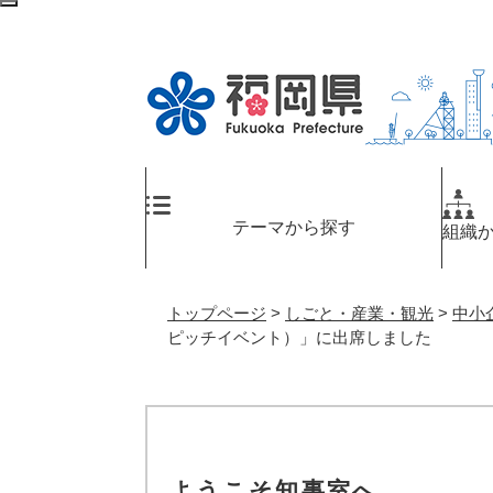
ペ
メ
検
ー
ニ
索
ジ
ュ
エ
の
ー
リ
先
を
ア
頭
飛
へ
で
ば
す
し
。
て
テーマから探す
組織
本
文
へ
トップページ
>
しごと・産業・観光
>
中小
ピッチイベント）」に出席しました
ようこそ知事室へ