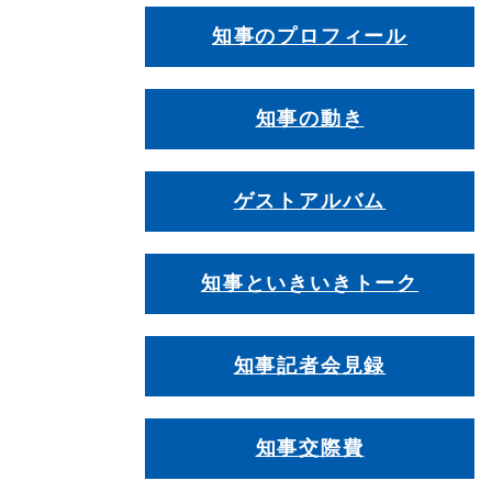
知事のプロフィール
知事の動き
ゲストアルバム
知事といきいきトーク
知事記者会見録
知事交際費