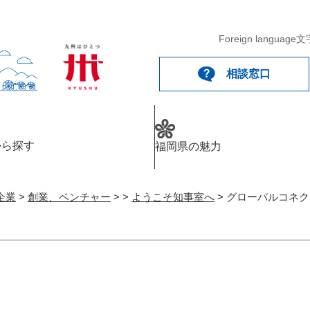
Foreign language
文
相談窓口
から探す
福岡県の魅力
企業
>
創業、ベンチャー
>
>
ようこそ知事室へ
>
グローバルコネク