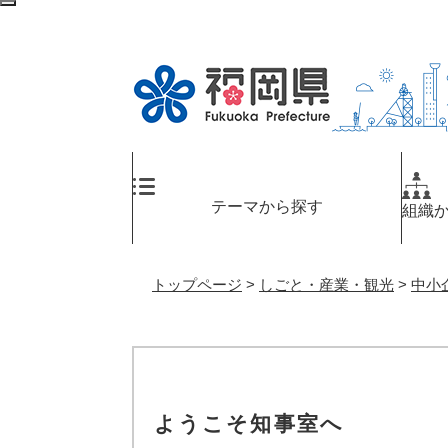
ペ
メ
検
ー
ニ
索
ジ
ュ
エ
の
ー
リ
先
を
ア
頭
飛
へ
で
ば
す
し
。
て
テーマから探す
組織
本
文
へ
トップページ
>
しごと・産業・観光
>
中小
ようこそ知事室へ