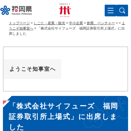
ペ
メ
ー
ニ
ジ
ュ
の
ー
トップページ
>
しごと・産業・観光
>
中小企業
>
創業、ベンチャー
>
>
よ
先
を
うこそ知事室へ
>
「株式会社サイフューズ 福岡証券取引所上場式」に出
頭
飛
席しました
で
ば
す
し
。
て
本
文
ようこそ知事室へ
へ
本
「株式会社サイフューズ 福岡
文
証券取引所上場式」に出席しま
した