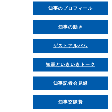
知事のプロフィール
知事の動き
ゲストアルバム
知事といきいきトーク
知事記者会見録
知事交際費