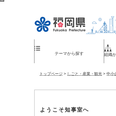
ペ
メ
検
ー
ニ
索
ジ
ュ
エ
の
ー
リ
先
を
ア
頭
飛
へ
で
ば
す
し
。
て
テーマから探す
組織
本
文
へ
トップページ
>
しごと・産業・観光
>
中小
ようこそ知事室へ