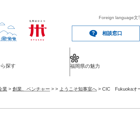
Foreign language
文
相談窓口
から探す
福岡県の魅力
企業
>
創業、ベンチャー
>
>
ようこそ知事室へ
>
CIC Fukuo