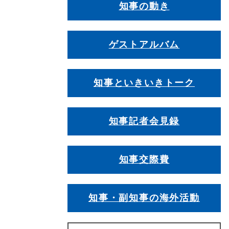
知事の動き
ゲストアルバム
知事といきいきトーク
知事記者会見録
知事交際費
知事・副知事の海外活動