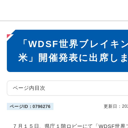
本
「WDSF世界ブレイキン
文
米」開催発表に出席し
ページ内目次
更新日：20
ページID：0796276
７月１５日、県庁１階ロビーにて「WDSF世界ブ