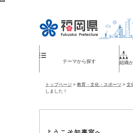
ペ
メ
検
ー
ニ
索
ジ
ュ
エ
の
ー
リ
先
を
ア
頭
飛
へ
で
ば
す
し
。
て
テーマから探す
組織
本
文
へ
トップページ
>
教育・文化・スポーツ
>
文
しました！
ようこそ知事室へ