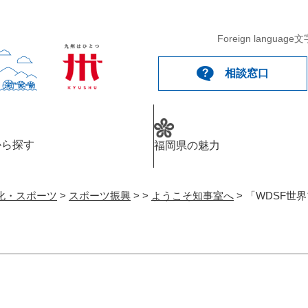
Foreign language
文
相談窓口
から探す
福岡県の魅力
化・スポーツ
>
スポーツ振興
>
>
ようこそ知事室へ
>
「WDSF世