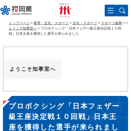
ペ
メ
ー
ニ
ジ
ュ
の
ー
トップページ
>
教育・文化・スポーツ
>
文化・スポーツ
>
スポーツ振興
>
>
先
を
ようこそ知事室へ
>
プロボクシング「日本フェザー級王座決定戦１０回
頭
飛
戦」日本王座を獲得した選手が来られました
で
ば
す
し
。
て
本
文
ようこそ知事室へ
へ
本
プロボクシング「日本フェザー
文
級王座決定戦１０回戦」日本王
座を獲得した選手が来られまし