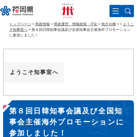
ペ
メ
ー
ニ
ジ
ュ
の
ー
トップページ
>
県政情報
>
県政運営、情報政策・IT化
>
地方分権
>
>
ようこ
先
を
そ知事室へ
>
第８回日韓知事会議及び全国知事会主催海外プロモーション
頭
飛
に参加しました！
で
ば
す
し
。
て
本
文
ようこそ知事室へ
へ
本
第８回日韓知事会議及び全国知
文
事会主催海外プロモーションに
参加しました！