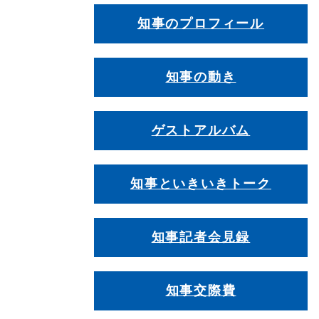
知事のプロフィール
知事の動き
ゲストアルバム
知事といきいきトーク
知事記者会見録
知事交際費