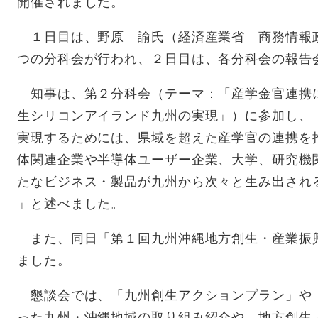
開催されました。
１日目は、野原 諭氏（経済産業省 商務情報
つの分科会が行われ、２日目は、各分科会の報告
知事は、第２分科会（テーマ：「産学金官連携
生シリコンアイランド九州の実現」）に参加し、
実現するためには、県域を超えた産学官の連携を
体関連企業や半導体ユーザー企業、大学、研究機
たなビジネス・製品が九州から次々と生み出される
」と述べました
。
また、同日「第１回九州沖縄地方創生・産業振
ました。
懇談会では、「九州創生アクションプラン」や「O
った九州・沖縄地域の取り組み紹介や、地方創生