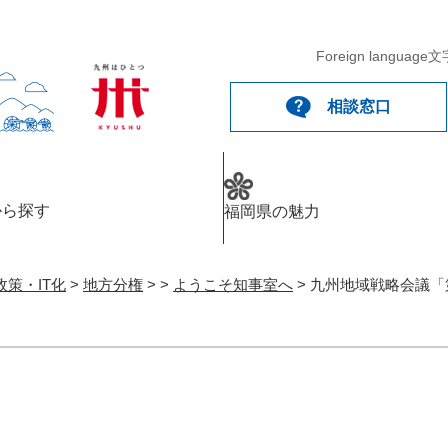
Foreign language
文
相談窓口
から探す
福岡県の魅力
策・IT化
>
地方分権
>
>
ようこそ知事室へ
>
九州地域戦略会議「