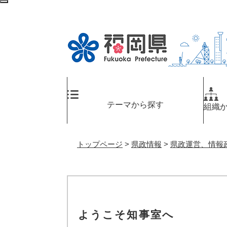
ペ
メ
検
ー
ニ
索
ジ
ュ
エ
の
ー
リ
先
を
ア
頭
飛
へ
で
ば
す
し
。
て
テーマから探す
組織
本
文
へ
トップページ
>
県政情報
>
県政運営、情報政
ようこそ知事室へ