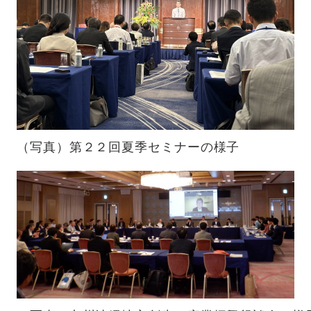
（写真）
第２２回夏季セミナー
の様子