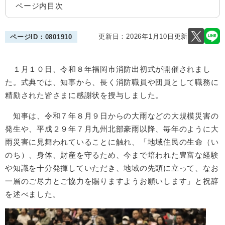
ページ内目次
更新日：2026年1月10日更新
ページID：0801910
１月１０日、令和８年福岡市
消防出初式が開催されまし
た。式典では、知事から、長く消防職員や団員として職務に
精励された皆さまに感謝状を授与しました。
知事は、令和７年８月９日からの大雨などの大規模災害の
発生や、平成２９年７月九州北部豪雨以降、毎年のように大
雨災害に見舞われていることに触れ、「地域住民の生命（い
のち）、身体、財産を守るため、今まで培われた豊富な経験
や知識を十分発揮していただき、地域の先頭に立って、なお
一層のご尽力とご協力を賜りますようお願いします」と祝辞
を述べました。