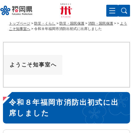
ペ
メ
ー
ニ
ジ
ュ
の
ー
トップページ
>
防災・くらし
>
防災・国民保護
>
消防・国民保護
>
>
よう
先
を
こそ知事室へ
>
令和８年福岡市消防出初式に出席しました
頭
飛
で
ば
す
し
。
て
本
ようこそ知事室へ
文
へ
本
令和８年福岡市消防出初式に出
文
席しました