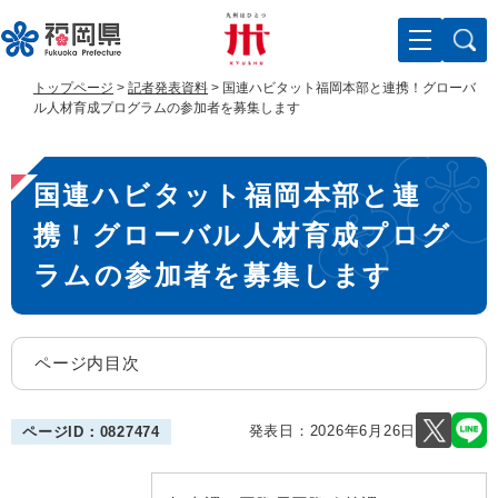
ペ
メ
ー
ニ
ジ
ュ
の
ー
トップページ
>
記者発表資料
>
国連ハビタット福岡本部と連携！グローバ
先
を
ル人材育成プログラムの参加者を募集します
頭
飛
で
ば
本
す
し
国連ハビタット福岡本部と連
。
て
文
本
携！グローバル人材育成プログ
文
へ
ラムの参加者を募集します
ページ内目次
発表日：
2026年6月26日
ページID：0827474