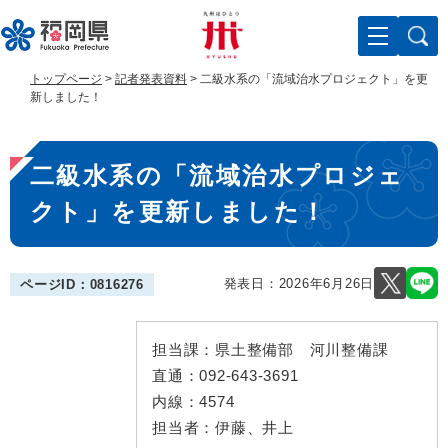
ペ
メ
ー
ニ
ジ
ュ
の
ー
トップページ
>
記者発表資料
>
二級水系の「流域治水プロジェクト」を更
先
を
新しました！
頭
飛
で
ば
本
す
し
二級水系の「流域治水プロジェ
。
て
文
本
クト」を更新しました！
文
へ
発表日：
2026年6月26日
ページID：0816276
担当課：
県土整備部 河川整備課
直通：
092-643-3691
内線：
4574
担当者：
伊藤、井上