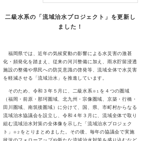
二級水系の「流域治水プロジェクト」を更新し
ました！
福岡県では、近年の気候変動の影響による水災害の激甚
化・頻発化を踏まえ、従来の河川整備に加え、雨水貯留浸透
施設の整備や県民への防災意識の啓発等、流域全体で水災害
を軽減させる「流域治水」を推進しています。
そのため、令和３年５月に、二級水系
を４つの圏域
※１
（福岡・前原・那珂圏域、北九州・宗像圏域、京築・行橋・
田川圏域、南筑後圏域）に分けて、国、県、市町村からなる
流域治水協議会を設立し、令和４年３月に、流域全体で取り
組む流域治水対策の全体像を示した「流域治水プロジェク
ト」
をとりまとめました。その後、毎年の協議会で実施
※２
状況のフォローアップや新たな流域治水対策を盛り込むなど