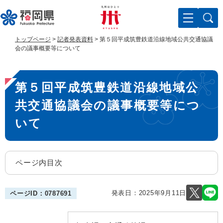
ペ
メ
ー
ニ
ジ
ュ
の
ー
トップページ
>
記者発表資料
>
第５回平成筑豊鉄道沿線地域公共交通協議
先
を
会の議事概要等について
頭
飛
で
ば
本
す
し
第５回平成筑豊鉄道沿線地域公
。
て
文
本
共交通協議会の議事概要等につ
文
へ
いて
ページ内目次
発表日：
2025年9月11日
ページID：0787691