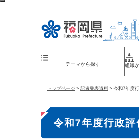
ペ
メ
検
ー
ニ
索
ジ
ュ
エ
の
ー
リ
先
を
ア
頭
飛
へ
で
ば
す
し
。
て
テーマから探す
組織
本
文
へ
トップページ
>
記者発表資料
>
令和7年度
本
令和7年度行政
文