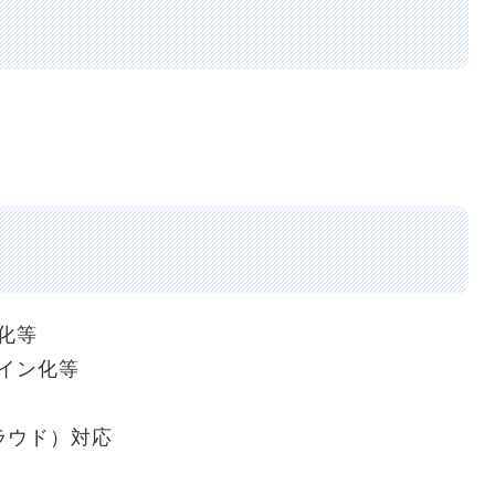
化等
イン化等
ラウド）対応