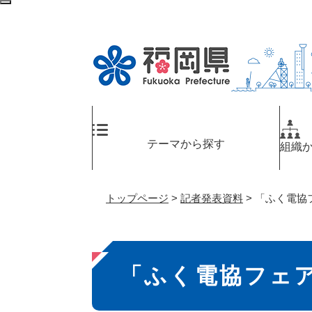
ペ
メ
検
ー
ニ
索
ジ
ュ
エ
の
ー
リ
先
を
ア
頭
飛
へ
で
ば
す
し
。
て
テーマから探す
組織
本
文
へ
トップページ
>
記者発表資料
>
「ふく電協フ
本
「ふく電協フェア
文