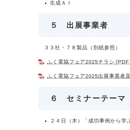
生成ＡＩ
５ 出展事業者
３３社・７８製品（別紙参照）
ふく電協フェア2025チラシ [PDF
ふく電協フェア2025出展事業者及び
６ セミナーテーマ
２４日（木）「成功事例から学