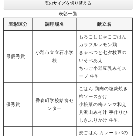
表のサイズを切り替える
表彰一覧
表彰区分
調理場名
献立名
もろこしじゃこごはん
カラフルレモン鶏
小郡市立立石小学
きゃべつと七夕枝豆の
最優秀賞
校
いそべあえ
ちっご小郡豆乳みそス
ープ 牛乳
ごはん 鶏肉の塩麹焼き
柿ソースかけ
香春町学校給食セ
優秀賞
小松菜の梅メンマ和え
ンター
具沢山みそ汁 手作りひ
じきふりかけ 牛乳
麦ごはん カレーサバの