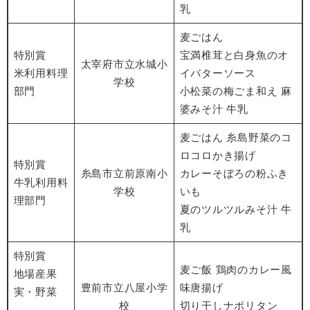
乳
麦ごはん
特別賞
宝満椎茸と白身魚のオ
太宰府市立水城小
​米利用料理
イバターソース
学校
部門
小松菜の梅ごま和え 麻
婆みそ汁 牛乳
麦ごはん 糸島野菜のコ
ロコロかき揚げ
特別賞
糸島市立前原南小
カレーそぼろの粉ふき
​牛乳利用料
学校
いも
理部門
夏のツルツルみそ汁 牛
乳
特別賞
麦ご飯 鶏肉のカレー風
​地場産果
豊前市立八屋小学
味唐揚げ
実・野菜
校
切り干しナポリタン