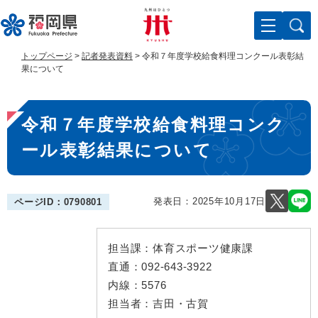
ペ
メ
ー
ニ
ジ
ュ
の
ー
トップページ
>
記者発表資料
>
令和７年度学校給食料理コンクール表彰結
先
を
果について
頭
飛
で
ば
本
す
し
令和７年度学校給食料理コンク
。
て
文
本
ール表彰結果について
文
へ
発表日：
2025年10月17日
ページID：0790801
担当課：
体育スポーツ健康課
直通：
092-643-3922
内線：
5576
担当者：
吉田・古賀