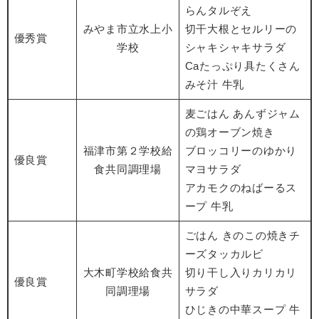
らんタルぞえ
みやま市立水上小
切干大根とセルリーの
優秀賞
学校
シャキシャキサラダ
Caたっぷり具たくさん
みそ汁 牛乳
麦ごはん あんずジャム
の鶏オーブン焼き
福津市第２学校給
ブロッコリーのゆかり
優良賞
食共同調理場
マヨサラダ
アカモクのねばーるス
ープ 牛乳
ごはん きのこの焼きチ
ーズタッカルビ
大木町学校給食共
切り干し入りカリカリ
優良賞
同調理場
サラダ
ひじきの中華スープ 牛