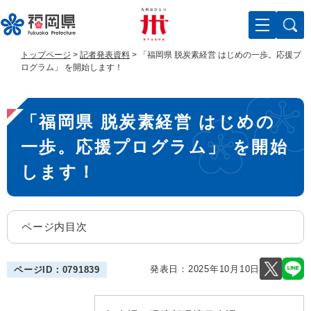
ペ
メ
ー
ニ
ジ
ュ
の
ー
トップページ
>
記者発表資料
>
「福岡県 脱炭素経営 はじめの一歩。応援プ
先
を
ログラム」 を開始します！
頭
飛
で
ば
本
す
し
「福岡県 脱炭素経営 はじめの
。
て
文
本
一歩。応援プログラム」 を開始
文
へ
します！
ページ内目次
発表日：
2025年10月10日
ページID：0791839