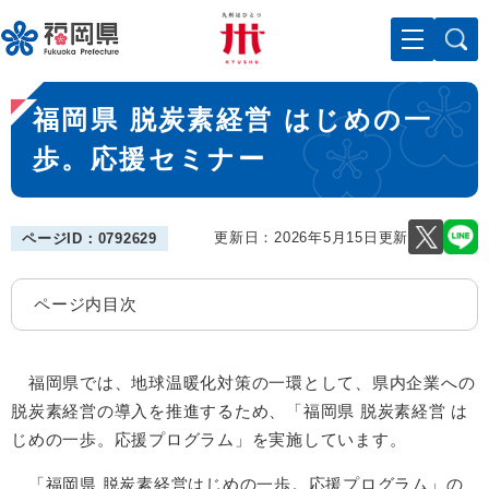
ペ
メニューを飛ばして本文へ
ー
ジ
の
本
先
福岡県 脱炭素経営 はじめの一
文
頭
で
歩。応援セミナー
す
。
更新日：2026年5月15日更新
ページID：0792629
ページ内目次
福岡県では、地球温暖化対策の一環として、県内企業への
脱炭素経営の導入を推進するため、「福岡県 脱炭素経営 は
じめの一歩。応援プログラム」を実施しています。
「福岡県 脱炭素経営はじめの一歩。応援プログラム」の