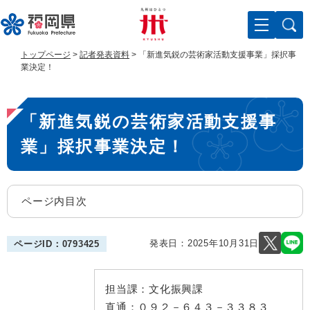
ペ
メ
ー
ニ
ジ
ュ
の
ー
トップページ
>
記者発表資料
>
「新進気鋭の芸術家活動支援事業」採択事
先
を
業決定！
頭
飛
で
ば
本
す
し
「新進気鋭の芸術家活動支援事
。
て
文
本
業」採択事業決定！
文
へ
ページ内目次
発表日：
2025年10月31日
ページID：0793425
担当課：
文化振興課
直通：
０９２－６４３－３３８３