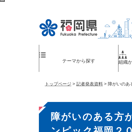
ペ
メ
検
ー
ニ
索
ジ
ュ
エ
の
ー
リ
先
を
ア
頭
飛
へ
で
ば
す
し
。
て
テーマから探す
組織
本
文
へ
トップページ
>
記者発表資料
>
障がいのあ
本
障がいのある方
文
ンピック福岡２