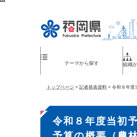
ペ
メ
検
ー
ニ
索
ジ
ュ
エ
の
ー
リ
先
を
ア
頭
飛
へ
で
ば
す
し
。
て
テーマから探す
組織
本
文
へ
トップページ
>
記者発表資料
>
令和８年度
本
令和８年度当初
文
予算の概要（農