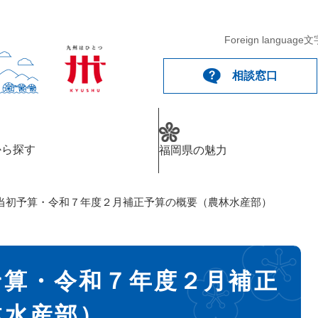
Foreign language
文
相談窓口
から探す
福岡県の魅力
当初予算・令和７年度２月補正予算の概要（農林水産部）
予算・令和７年度２月補正
林水産部）