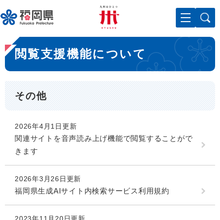
ペ
メニューを飛ばして本文へ
ー
ジ
の
本
先
閲覧支援機能について
文
頭
で
す
。
その他
2026年4月1日更新
関連サイトを音声読み上げ機能で閲覧することがで
きます
2026年3月26日更新
福岡県生成AIサイト内検索サービス利用規約
2023年11月20日更新