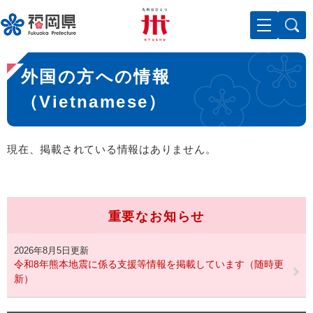
ペ
メニューを飛ばして本文へ
ー
ジ
の
本
先
外国の方への情報
文
頭
で
（Vietnamese）
す
。
現在、掲載されている情報はありません。
重要なお知らせ
2026年8月5日更新
令和8年熊本地震に係る支援等情報を掲載しています（随時更
新）