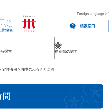
メニューを飛ばして本文へ
Foreign language
文
相談窓口
から探す
福岡県の魅力
>
管理者用
>
知事のふるさと訪問
訪問