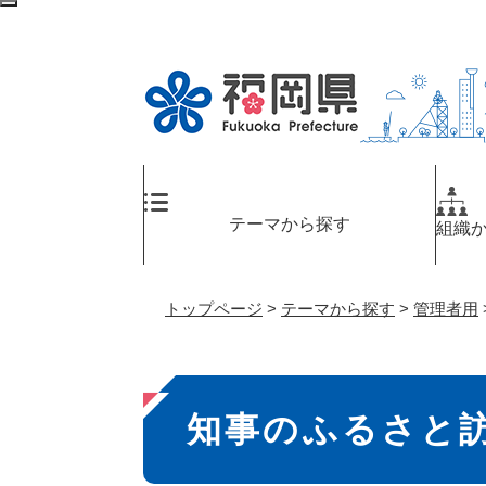
ペ
検
ー
索
ジ
エ
の
リ
先
ア
頭
へ
で
す
。
テーマから探す
組織
トップページ
>
テーマから探す
>
管理者用
本
知事のふるさと
文