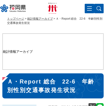
ペ
メ
ー
ニ
ジ
ュ
の
ー
トップページ
>
統計情報アーカイブ
>
Ａ・Report 総合 22-6 年齢別性別
先
を
交通事故発生状況
頭
飛
で
ば
す
し
。
て
本
統計情報アーカイブ
文
へ
本
Ａ・Report 総合 22-6 年齢
文
別性別交通事故発生状況