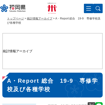
ペ
メ
ー
ニ
ジ
ュ
の
ー
トップページ
>
統計情報アーカイブ
>
A・Report 総合 19-9 専修学校及
先
を
び各種学校
頭
飛
で
ば
す
し
。
て
本
統計情報アーカイブ
文
へ
本
A・Report 総合 19-9 専修学
文
校及び各種学校