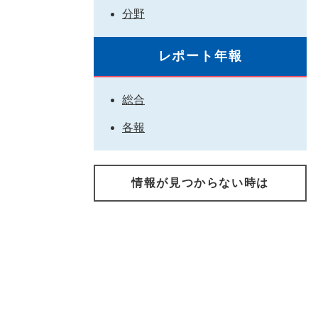
分野
レポート年報
総合
各報
情報が見つからない時は