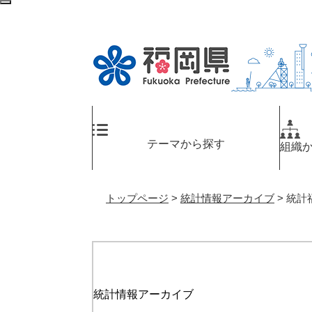
ペ
メ
検
ー
ニ
索
ジ
ュ
エ
の
ー
リ
先
を
ア
頭
飛
へ
で
ば
す
し
。
て
テーマから探す
組織
本
文
へ
トップページ
>
統計情報アーカイブ
>
統計
統計情報アーカイブ