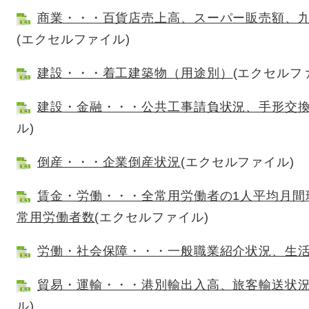
商業・・・百貨店売上高、スーパー販売額、
(エクセルファイル)
建設・・・着工建築物（用途別）
(エクセルフ
建設・金融・・・公共工事請負状況、手形交
ル)
倒産・・・企業倒産状況
(エクセルファイル)
賃金・労働・・・全常用労働者の1人平均月間
常用労働者数
(エクセルファイル)
労働・社会保障・・・一般職業紹介状況、生
貿易・運輸・・・港別輸出入高、旅客輸送状
ル)