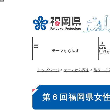
ペ
検
ー
索
ジ
エ
の
リ
先
ア
頭
へ
で
す
。
テーマから探す
組織
トップページ
>
テーマから探す
>
防災・く
本
第６回福岡県女
文