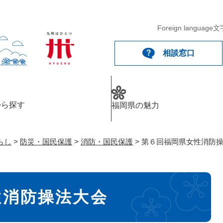
メニューを飛ばして本文へ
Foreign language
文
相談窓口
から探す
福岡県の魅力
らし
>
防災・国民保護
>
消防・国民保護
>
第６回福岡県女性消防
性消防操法大会