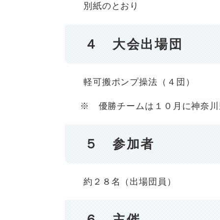
別紙のとおり
４ 大会出場団 
軽可搬ポンプ操法（４団）
※ 優勝チームは１０月に神奈川
５ 参加者
約２８名（出場団員）
６ 主催