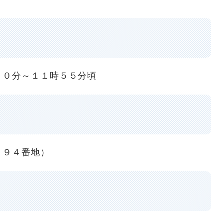
０分～１１時５５分頃
９４番地）