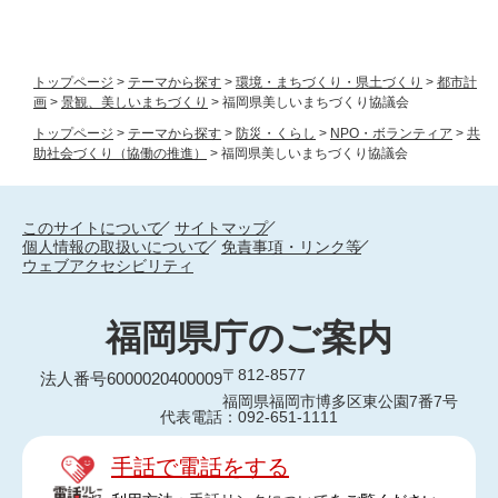
トップページ
>
テーマから探す
>
環境・まちづくり・県土づくり
>
都市計
画
>
景観、美しいまちづくり
>
福岡県美しいまちづくり協議会
トップページ
>
テーマから探す
>
防災・くらし
>
NPO・ボランティア
>
共
助社会づくり（協働の推進）
>
福岡県美しいまちづくり協議会
このサイトについて
サイトマップ
個人情報の取扱いについて
免責事項・リンク等
ウェブアクセシビリティ
福岡県庁のご案内
〒812-8577
法人番号6000020400009
福岡県福岡市博多区東公園7番7号
代表電話：092-651-1111
手話で電話をする