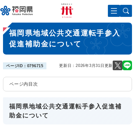
ペ
メニューを飛ばして本文へ
ー
ジ
の
本
先
福岡県地域公共交通運転手参入
文
頭
で
促進補助金について
す
。
更新日：2026年3月31日更新
ページID：0796715
ページ内目次
福岡県地域公共交通運転手参入促進補
助金について