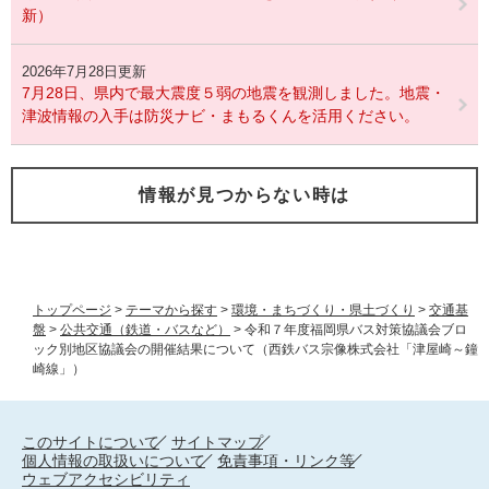
新）
2026年7月28日更新
7月28日、県内で最大震度５弱の地震を観測しました。地震・
津波情報の入手は防災ナビ・まもるくんを活用ください。
情報が見つからない時は
トップページ
>
テーマから探す
>
環境・まちづくり・県土づくり
>
交通基
盤
>
公共交通（鉄道・バスなど）
>
令和７年度福岡県バス対策協議会ブロ
ック別地区協議会の開催結果について（西鉄バス宗像株式会社「津屋崎～鐘
崎線」）
このサイトについて
サイトマップ
個人情報の取扱いについて
免責事項・リンク等
ウェブアクセシビリティ