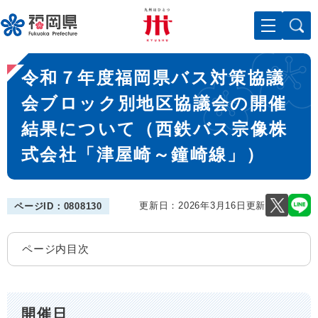
ペ
メニューを飛ばして本文へ
ー
ジ
の
本
先
令和７年度福岡県バス対策協議
文
頭
で
会ブロック別地区協議会の開催
す
結果について（西鉄バス宗像株
。
式会社「津屋崎～鐘崎線」）
更新日：2026年3月16日更新
ページID：0808130
ページ内目次
開催日