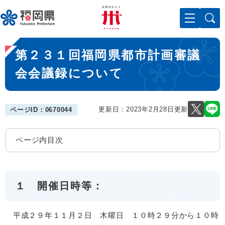
ペ
メニューを飛ばして本文へ
ー
ジ
の
本
先
第２３１回福岡県都市計画審議
文
頭
で
会会議録について
す
。
更新日：2023年2月28日更新
ページID：0670044
ページ内目次
１ 開催日時等：
平成２９年１１月２日 木曜日 １０時２９分から１０時