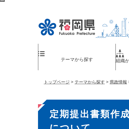
ペ
検
ー
索
ジ
エ
の
リ
先
ア
頭
へ
で
す
。
テーマから探す
組織
トップページ
>
テーマから探す
>
県政情報
本
定期提出書類作
文
について