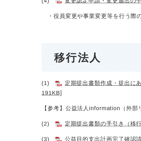
(4)
変更認定申請・変更届出の手
・役員変更や事業変更等を行う際の
移行法人
(1)
定期提出書類作成・提出にあ
191KB]
【参考】公益法人information（外
(2)
定期提出書類の手引き（移
(3)
公益目的支出計画完了確認