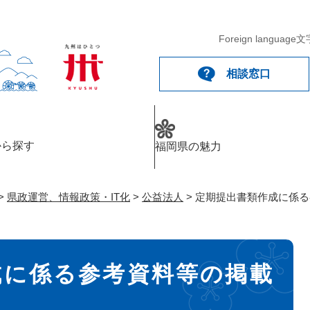
メニューを飛ばして本文へ
Foreign language
文
相談窓口
から探す
福岡県の魅力
>
県政運営、情報政策・IT化
>
公益法人
>
定期提出書類作成に係る
成に係る参考資料等の掲載