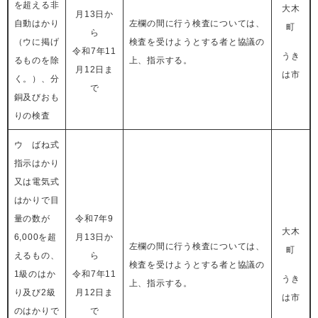
を超える非
大木
月13日か
自動はかり
左欄の間に行う検査については、
町​
ら
（ウに掲げ
検査を受けようとする者と協議の
令和7年11
うき
るものを除
上、指示する。
月12日ま
は市
く。）、分
で
銅及びおも
りの検査
ウ ばね式
指示はかり
又は電気式
はかりで目
量の数が
令和7年9
大木
6,000を超
月13日か
左欄の間に行う検査については、
町
えるもの、
ら
検査を受けようとする者と協議の
1級のはか
令和7年11
うき
上、指示する。
り及び2級
月12日ま
は市
のはかりで
で