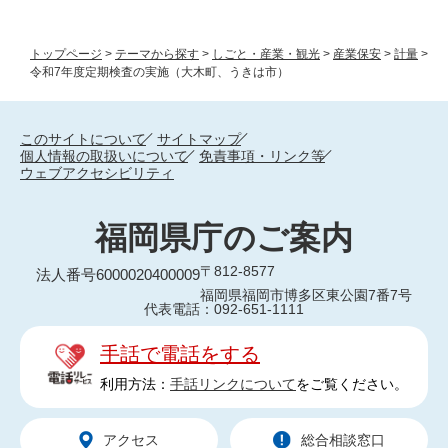
トップページ
>
テーマから探す
>
しごと・産業・観光
>
産業保安
>
計量
>
令和7年度定期検査の実施（大木町、うきは市）
このサイトについて
サイトマップ
個人情報の取扱いについて
免責事項・リンク等
ウェブアクセシビリティ
福岡県庁のご案内
〒812-8577
法人番号6000020400009
福岡県福岡市博多区東公園7番7号
代表電話：092-651-1111
手話で電話をする
利用方法：
手話リンクについて
をご覧ください。
アクセス
総合相談窓口