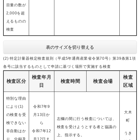
目量の数が
2,000を超
えるものの
検査
表のサイズを切り替える
(2) 特定計量器検定検査規則（平成5年通商産業省令第70号）第39条第1項
各号に該当するものとして申請に基づく場所で実施する検査
検査年月
検査
検査区分
検査時間
検査会場
日
区域
特別な理由
により(1)
令和7年9
大木
の検査を受
月13日か
左欄の間に行う検査については、
町​
検できない
ら
検査を受けようとする者と協議の
非自動はか
令和7年12
うき
上、指示する。
り、分銅及
月12日ま