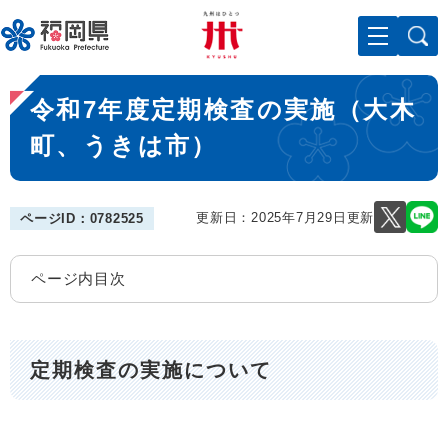
ペ
メニューを飛ばして本文へ
ー
ジ
の
本
先
令和7年度定期検査の実施（大木
文
頭
で
町、うきは市）
す
。
更新日：2025年7月29日更新
ページID：0782525
ページ内目次
定期検査の実施について