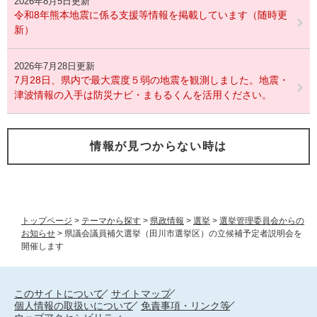
2026年8月5日更新
令和8年熊本地震に係る支援等情報を掲載しています（随時更
新）
2026年7月28日更新
7月28日、県内で最大震度５弱の地震を観測しました。地震・
津波情報の入手は防災ナビ・まもるくんを活用ください。
情報が見つからない時は
トップページ
>
テーマから探す
>
県政情報
>
選挙
>
選挙管理委員会からの
お知らせ
>
県議会議員補欠選挙（田川市選挙区）の立候補予定者説明会を
開催します
このサイトについて
サイトマップ
個人情報の取扱いについて
免責事項・リンク等