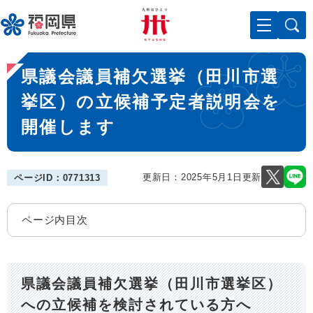
ペ
メニューを飛ばして本文へ
ー
ジ
の
本
先
県議会議員補欠選挙（田川市選
文
頭
で
挙区）の立候補予定者説明会を
す
開催します
。
更新日：2025年5月1日更新
ページID：0771313
ページ内目次
県議会議員補欠選挙（田川市選挙区）
への立候補を検討されている方へ