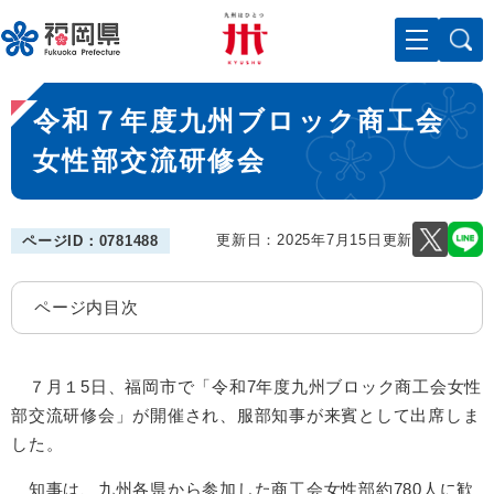
ペ
メニューを飛ばして本文へ
ー
ジ
の
本
先
令和７年度九州ブロック商工会
文
頭
で
女性部交流研修会
す
。
更新日：2025年7月15日更新
ページID：0781488
ページ内目次
７月１5日、福岡市で「令和7年度九州ブロック商工会女性
部交流研修会」が開催され、服部知事が来賓として出席しま
した。
知事は、九州各県から参加した商工会女性部約780人に歓