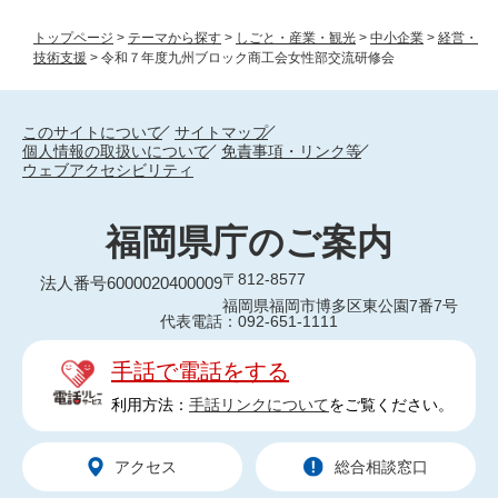
トップページ
>
テーマから探す
>
しごと・産業・観光
>
中小企業
>
経営・
技術支援
>
令和７年度九州ブロック商工会女性部交流研修会
このサイトについて
サイトマップ
個人情報の取扱いについて
免責事項・リンク等
ウェブアクセシビリティ
福岡県庁のご案内
〒812-8577
法人番号6000020400009
福岡県福岡市博多区東公園7番7号
代表電話：092-651-1111
手話で電話をする
利用方法：
手話リンクについて
をご覧ください。
アクセス
総合相談窓口